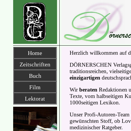
Home
Herzlich willkommen auf d
Zeitschriften
DÖRNERSCHEN Verlagsges
traditionsreichen, vielseiti
Buch
einzigartigen
deutschsprac
F
ilm
Wir
beraten
Redaktionen u
Texte, vom halbseitigen K
Lektorat
1000seitigen Lexikon.
Unser Profi-Autoren-Team
gewünschten Stoff, ob Lov
medizinischer Ratgeber.